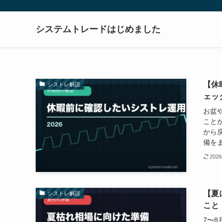
システムトレードはじめました
【休
シストレ解説
ェッ
お盆
こと
から
備をま
202
【夏
シストレ解説
こと
7〜