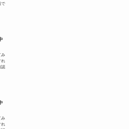
価で
中
てみ
すれ
確認
中
てみ
すれ