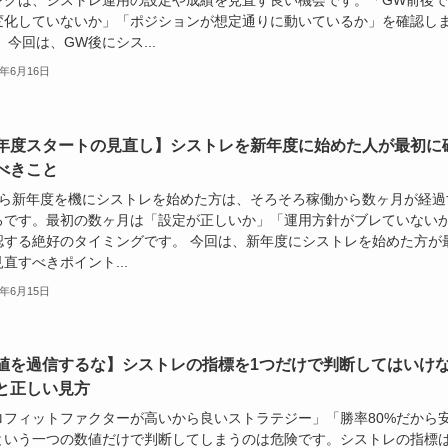
変化していないか」「ポジションが想定通りに動いているか」を確認し
 今回は、GW後にシス...
6年6月16日
年度スタートの見直し】シストレを新年度に始めた人が最初に
べきこと
から新年度を機にシストレを始めた方は、そろそろ稼働から数ヶ月が経過
ろです。最初の数ヶ月は「設定が正しいか」「運用方針がブレていない
認する絶好のタイミングです。 今回は、新年度にシストレを始めた方が
直すべきポイント...
6年6月15日
値を過信するな】シストレの指標を1つだけで判断してはいけ
と正しい見方
ロフィットファクターが高いから良いストラテジー」「勝率80%だから
という一つの数値だけで判断してしまうのは危険です。シストレの指標