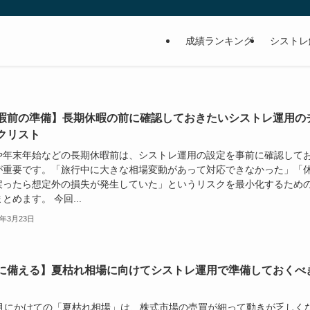
成績ランキング
シストレ
暇前の準備】長期休暇の前に確認しておきたいシストレ運用の
クリスト
や年末年始などの長期休暇前は、シストレ運用の設定を事前に確認して
が重要です。「旅行中に大きな相場変動があって対応できなかった」「
戻ったら想定外の損失が発生していた」というリスクを最小化するため
とめます。 今回...
6年3月23日
に備える】夏枯れ相場に向けてシストレ運用で準備しておくべ
8月にかけての「夏枯れ相場」は、株式市場の売買が細って動きが乏しく