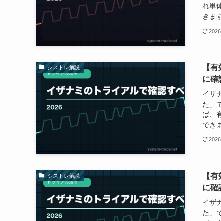
れ単
きます
202
【有
シストレ解説
に確
イザ
た」
ば、
できま
202
【有
シストレ解説
に確
イザ
た」