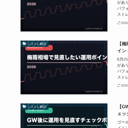
があ
パフ
ストレ
202
【梅
シストレ解説
イン
6月
があ
パフ
ストレ
202
【G
シストレ解説
ェッ
ゴー
イミ