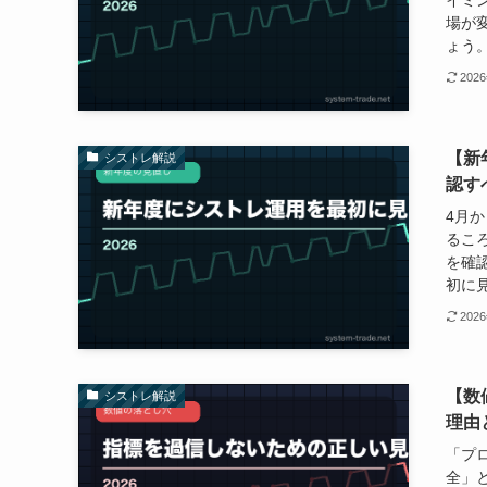
場が
ょう。
202
【新
シストレ解説
認す
4月
るこ
を確
初に見
202
【数
シストレ解説
理由
「プ
全」