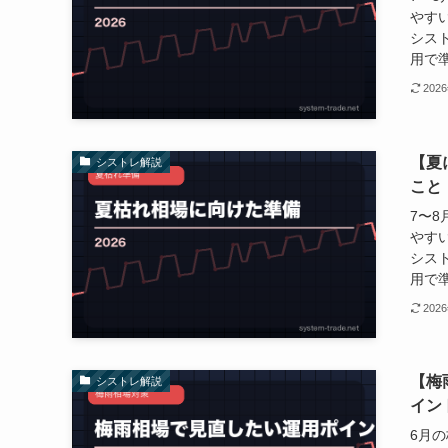
やす
シス
用で準
202
【夏
シストレ解説
こと
7〜
やす
シス
用で準
202
【梅
シストレ解説
イン
6月