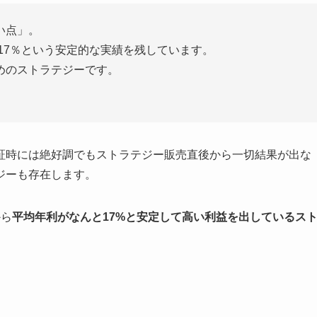
い点」。
利17％という安定的な実績を残しています。
めのストラテジーです。
証時には絶好調でもストラテジー販売直後から一切結果が出な
ジーも存在します。
から
平均年利がなんと17%と安定して高い利益を出しているス